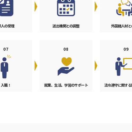
求人の受理
送出機関との調整
外国籍人材と
07
08
09
入職！
就業、生活、学習の
サポート
法令遵守に関する