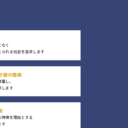
となく
えられる社会を追求します
労働の撤廃
尊重し、
求します
廃
な特徴を理由とする
ます