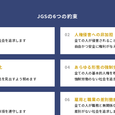
JGSの6つの約束
02
人権侵害への非加担
社会を追求します
全ての人が侵害されるこ
自由かつ安全に権利が与
化
04
あらゆる形態の強制
全ての人の基本的人権を
法を見出すよう努めます
強制労働のない社会を追
06
雇用と職業の差別撤
全ての人が職務と無関係
事項を遵守します
差別がない社会を追求し