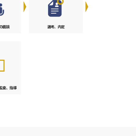
の面談
選考、内定
監査、
指導