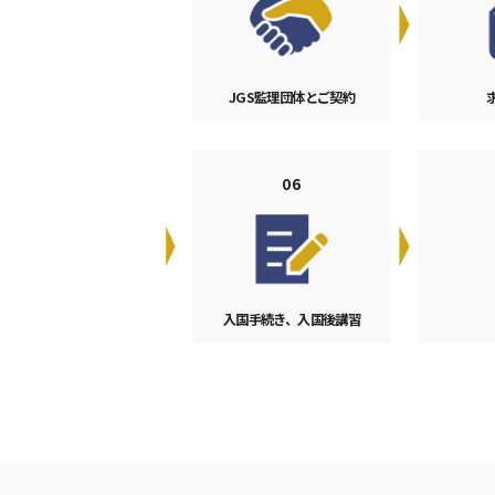
JGS監理団体とご契約
06
入国手続き、入国後講習